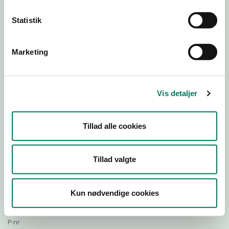
Statistik
Download Smileymærke
Marketing
Detail
Virksomhedstype
Vis detaljer
Restauranter, kantiner, takeaway, værtshuse m.fl.
Branchegruppe
Tillad alle cookies
DD.56.10.99 Serveringsvirksomhed - Restauranter m.v.
Branche
1287951
Tillad valgte
ID-nummer
31425662
Kun nødvendige cookies
CVR-nr
1014420289
P-nr