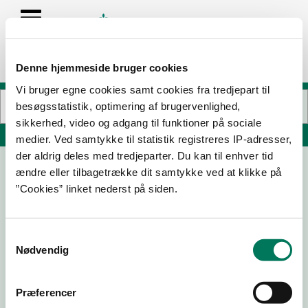
Denne hjemmeside bruger cookies
Vi bruger egne cookies samt cookies fra tredjepart til
besøgsstatistik, optimering af brugervenlighed,
sikkerhed, video og adgang til funktioner på sociale
Søg på adresse, postnummer, by, firmanavn
medier. Ved samtykke til statistik registreres IP-adresser,
der aldrig deles med tredjeparter. Du kan til enhver tid
ændre eller tilbagetrække dit samtykke ved at klikke på
Havne Bistroen
”Cookies” linket nederst på siden.
Egå Havvej 43
8250 Egå
Samtykkevalg
Nødvendig
30-07-
27-03-
05-02-
19-09-
25
25
25
24
Præferencer