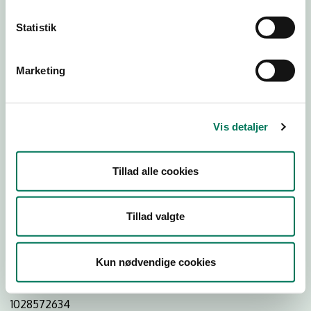
Statistik
Download
Smileymærke
Marketing
Detail
Virksomhedstype
Vis detaljer
Restauranter, kantiner, takeaway, værtshuse m.fl.
Branchegruppe
Tillad alle cookies
DD.56.10.99 Serveringsvirksomhed - Restauranter m.v.
Branche
Tillad valgte
1293711
ID-nummer
Kun nødvendige cookies
43509926
CVR-nr
1028572634