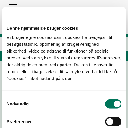
Denne hjemmeside bruger cookies
Vi bruger egne cookies samt cookies fra tredjepart til
besøgsstatistik, optimering af brugervenlighed,
sikkerhed, video og adgang til funktioner på sociale
Søg på adresse, postnummer, by, firmanavn
medier. Ved samtykke til statistik registreres IP-adresser,
der aldrig deles med tredjeparter. Du kan til enhver tid
ændre eller tilbagetrække dit samtykke ved at klikke på
Oishii Sushi
”Cookies” linket nederst på siden.
Nørregade 42 st th
8000 Aarhus C
Samtykkevalg
Nødvendig
16-09-
09-04-
12-02-25
14-11-24
25
25
Præferencer