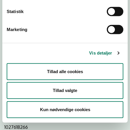
Statistik
Download
Smileymærke
Marketing
Detail
Virksomhedstype
Vis detaljer
Restauranter, kantiner, takeaway, værtshuse m.fl.
Branchegruppe
Tillad alle cookies
DD.56.10.99 Serveringsvirksomhed - Restauranter m.v.
Branche
Tillad valgte
1294518
ID-nummer
Kun nødvendige cookies
42746940
CVR-nr
1027618266