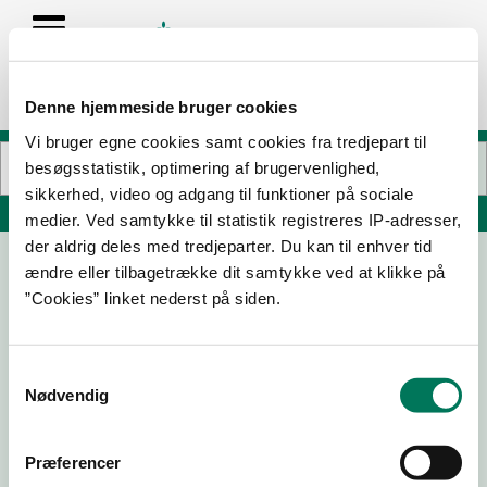
Denne hjemmeside bruger cookies
Vi bruger egne cookies samt cookies fra tredjepart til
besøgsstatistik, optimering af brugervenlighed,
sikkerhed, video og adgang til funktioner på sociale
Søg på adresse, postnummer, by, firmanavn
medier. Ved samtykke til statistik registreres IP-adresser,
der aldrig deles med tredjeparter. Du kan til enhver tid
ændre eller tilbagetrække dit samtykke ved at klikke på
Qing314 ApS ARTI"KOK
”Cookies” linket nederst på siden.
Nygårds Plads 3A
2605 Brøndby
Samtykkevalg
Nødvendig
16-07-
14-10-
10-12-25
11-05-23
26
24
Præferencer