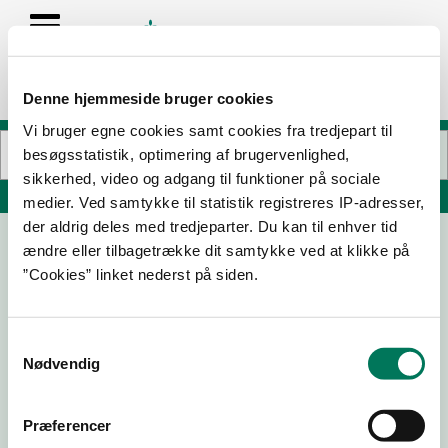
Denne hjemmeside bruger cookies
Vi bruger egne cookies samt cookies fra tredjepart til
besøgsstatistik, optimering af brugervenlighed,
sikkerhed, video og adgang til funktioner på sociale
Søg på adresse, postnummer, by, firmanavn
medier. Ved samtykke til statistik registreres IP-adresser,
der aldrig deles med tredjeparter. Du kan til enhver tid
ændre eller tilbagetrække dit samtykke ved at klikke på
Frøken Sandwich
”Cookies” linket nederst på siden.
Gyldenløvesgade 4 st
1369 København K
Samtykkevalg
Nødvendig
26-02-
04-03-
02-03-
07-04-
26
24
23
22
Præferencer