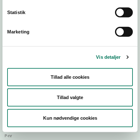
Statistik
Download Smileymærke
Marketing
Detail
Virksomhedstype
Vis detaljer
Restauranter, kantiner, takeaway, værtshuse m.fl.
Branchegruppe
Tillad alle cookies
DD.56.10.99 Serveringsvirksomhed - Restauranter m.v.
Branche
131764
Tillad valgte
ID-nummer
27822207
Kun nødvendige cookies
CVR-nr
1016932171
P-nr