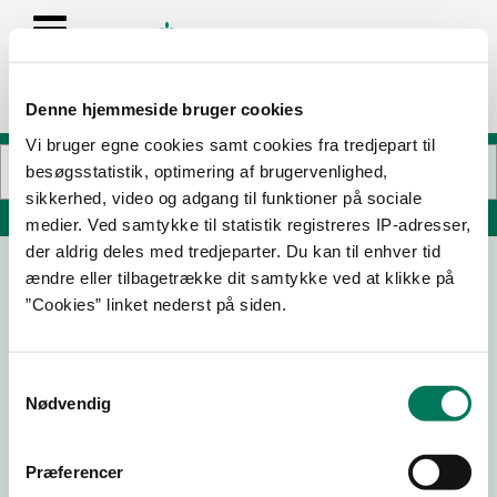
Denne hjemmeside bruger cookies
Vi bruger egne cookies samt cookies fra tredjepart til
besøgsstatistik, optimering af brugervenlighed,
sikkerhed, video og adgang til funktioner på sociale
Søg på adresse, postnummer, by, firmanavn
medier. Ved samtykke til statistik registreres IP-adresser,
der aldrig deles med tredjeparter. Du kan til enhver tid
ændre eller tilbagetrække dit samtykke ved at klikke på
Café Vossie
”Cookies” linket nederst på siden.
Sylowsvej 10
4220 Korsør
Samtykkevalg
Nødvendig
08-06-23
Præferencer