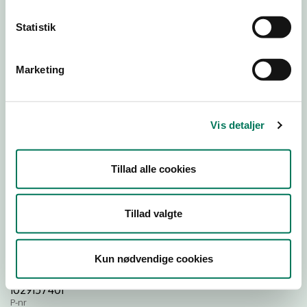
Statistik
Download
Smileymærke
Marketing
Detail
Virksomhedstype
Vis detaljer
Restauranter, kantiner, takeaway, værtshuse m.fl.
Branchegruppe
Tillad alle cookies
DD.56.10.99 Serveringsvirksomhed - Restauranter m.v.
Branche
1339680
Tillad valgte
ID-nummer
43939025
Kun nødvendige cookies
CVR-nr
1029157401
P-nr