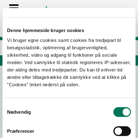
Denne hjemmeside bruger cookies
Vi bruger egne cookies samt cookies fra tredjepart til
besøgsstatistik, optimering af brugervenlighed,
sikkerhed, video og adgang til funktioner på sociale
Søg på adresse, postnummer, by, firmanavn
medier. Ved samtykke til statistik registreres IP-adresser,
der aldrig deles med tredjeparter. Du kan til enhver tid
ændre eller tilbagetrække dit samtykke ved at klikke på
District 13 ApS
”Cookies” linket nederst på siden.
Torvegade 1 st 1
5000 Odense C
Samtykkevalg
Nødvendig
31-07-
24-04-
15-06-
26
24
23
Præferencer