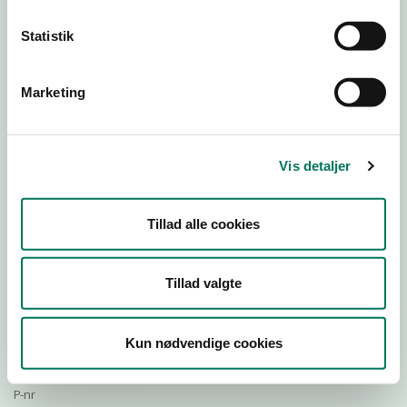
Statistik
Download Smileymærke
Marketing
Detail
Virksomhedstype
Vis detaljer
Restauranter, kantiner, takeaway, værtshuse m.fl.
Branchegruppe
Tillad alle cookies
DD.56.10.99 Serveringsvirksomhed - Restauranter m.v.
Branche
1339984
Tillad valgte
ID-nummer
43905309
Kun nødvendige cookies
CVR-nr
1029109180
P-nr