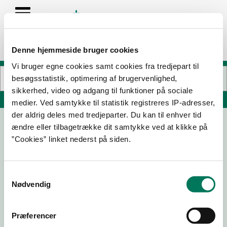
Denne hjemmeside bruger cookies
Vi bruger egne cookies samt cookies fra tredjepart til
besøgsstatistik, optimering af brugervenlighed,
sikkerhed, video og adgang til funktioner på sociale
Søg på adresse, postnummer, by, firmanavn
medier. Ved samtykke til statistik registreres IP-adresser,
der aldrig deles med tredjeparter. Du kan til enhver tid
ændre eller tilbagetrække dit samtykke ved at klikke på
”Cookies” linket nederst på siden.
Samtykkevalg
Nødvendig
Download
Smileymærke
Præferencer