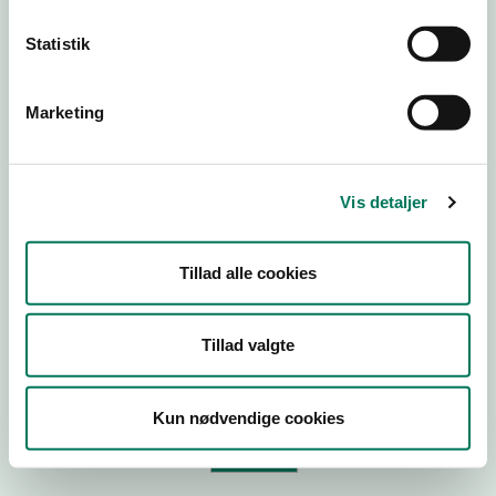
Statistik
Virksomhedstype
Branchegruppe
Marketing
Branche
ID-nummer
Vis detaljer
CVR-nr
P-nr
Tillad alle cookies
Tilføj smiley til dit website
Tillad valgte
Kopier link til at indsætte på virksomhedens hjemmeside
Kun nødvendige cookies