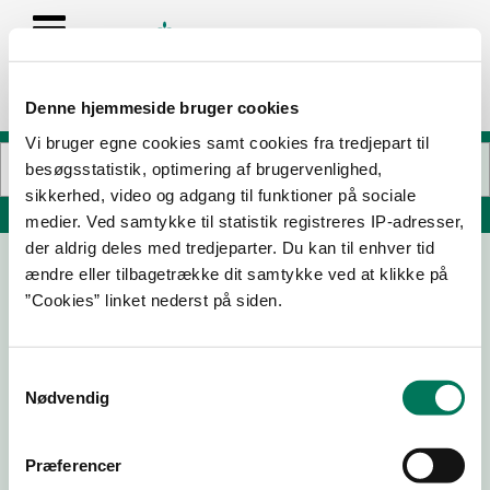
Denne hjemmeside bruger cookies
Vi bruger egne cookies samt cookies fra tredjepart til
besøgsstatistik, optimering af brugervenlighed,
sikkerhed, video og adgang til funktioner på sociale
Søg på adresse, postnummer, by, firmanavn
medier. Ved samtykke til statistik registreres IP-adresser,
der aldrig deles med tredjeparter. Du kan til enhver tid
ændre eller tilbagetrække dit samtykke ved at klikke på
Café Væksthuset Operaparken ApS
”Cookies” linket nederst på siden.
Ekvipagemestervej 18
1438 København K
Samtykkevalg
Nødvendig
05-02-
13-05-
07-11-23
26
24
Præferencer