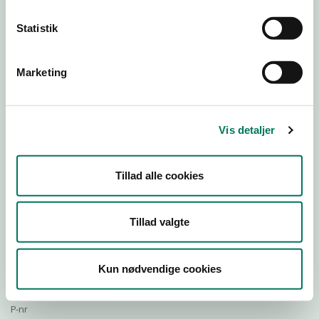
Statistik
Download Smileymærke
Marketing
Detail
Virksomhedstype
Vis detaljer
Restauranter, kantiner, takeaway, værtshuse m.fl.
Branchegruppe
Tillad alle cookies
DD.56.10.99 Serveringsvirksomhed - Restauranter m.v.
Branche
1351041
Tillad valgte
ID-nummer
44131897
Kun nødvendige cookies
CVR-nr
1029414528
P-nr