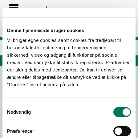
Denne hjemmeside bruger cookies
Vi bruger egne cookies samt cookies fra tredjepart til
besøgsstatistik, optimering af brugervenlighed,
sikkerhed, video og adgang til funktioner på sociale
Søg på adresse, postnummer, by, firmanavn
medier. Ved samtykke til statistik registreres IP-adresser,
der aldrig deles med tredjeparter. Du kan til enhver tid
ændre eller tilbagetrække dit samtykke ved at klikke på
Naturfriskolen Nordmors
”Cookies” linket nederst på siden.
Skolestræde 11
7900 Nykøbing M
Samtykkevalg
Nødvendig
13-08-24
04-09-23
Præferencer