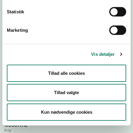
Statistik
Download Smileymærke
Marketing
Detail
Virksomhedstype
Hospitals- og institutionskøkkener
Vis detaljer
Branchegruppe
DD.56.29.00 Serveringsvirksomhed -
Tillad alle cookies
Institutionskøkkener m.v.
Branche
1356900
Tillad valgte
ID-nummer
36333499
Kun nødvendige cookies
CVR-nr
1020091912
P-nr