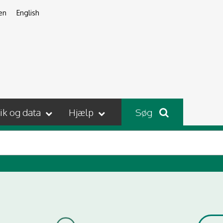
en
English
tik og data
Hjælp
Søg