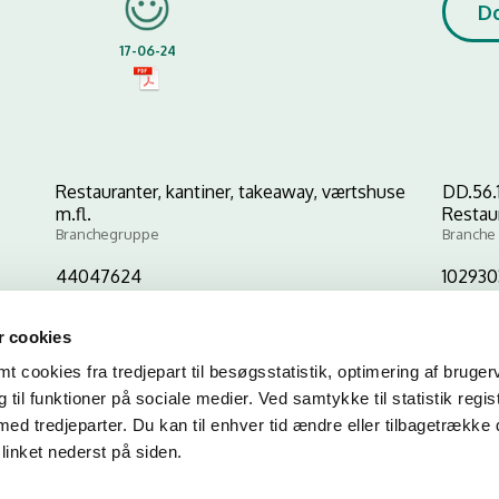
D
17-06-24
Restauranter, kantiner, takeaway, værtshuse
DD.56.
m.fl.
Restau
Branchegruppe
Branche
44047624
102930
CVR-nr
P-nr
 cookies
 cookies fra tredjepart til besøgsstatistik, optimering af bruger
Kopier link til at indsætte på virksomhedens hjemmeside
til funktioner på sociale medier. Ved samtykke til statistik regis
med tredjeparter. Du kan til enhver tid ændre eller tilbagetrække
linket nederst på siden.