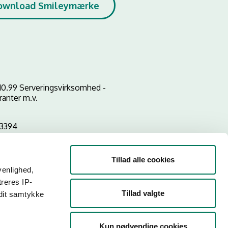
ownload Smileymærke
10.99 Serveringsvirksomhed -
ranter m.v.
3394
Tillad alle cookies
venlighed,
treres IP-
Tillad valgte
 dit samtykke
Kun nødvendige cookies