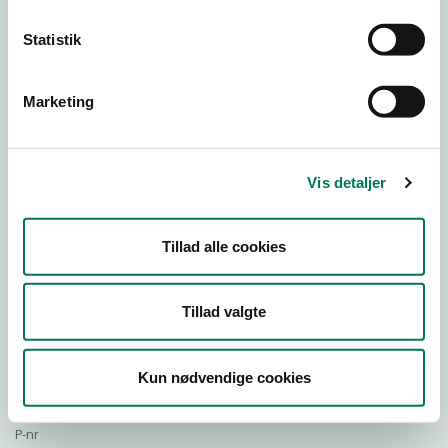
Statistik
Download Smileymærke
Marketing
Detail
Virksomhedstype
Vis detaljer
Restauranter, kantiner, takeaway, værtshuse m.fl.
Branchegruppe
Tillad alle cookies
DD.56.30.99 Serveringsvirksomhed - Uden behandling
Branche
1399447
Tillad valgte
ID-nummer
32841899
Kun nødvendige cookies
CVR-nr
1023884808
P-nr