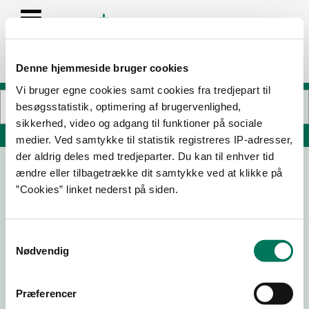
Denne hjemmeside bruger cookies
Vi bruger egne cookies samt cookies fra tredjepart til
besøgsstatistik, optimering af brugervenlighed,
sikkerhed, video og adgang til funktioner på sociale
Søg på adresse, postnummer, by, firmanavn
medier. Ved samtykke til statistik registreres IP-adresser,
der aldrig deles med tredjeparter. Du kan til enhver tid
ændre eller tilbagetrække dit samtykke ved at klikke på
Bootleggers Amager
”Cookies” linket nederst på siden.
Holmbladsgade 22
2300 København S
Samtykkevalg
Nødvendig
26-02-
24-01-
21-10-25
24-11-23
24
24
Præferencer