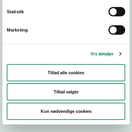
Statistik
Engros
Marketing
Virksomhedstype
Kontorvirksomheder m.fl.
Branchegruppe
Vis detaljer
EE.46.17.00 Kontorvirksomhed eller agenturvirksomhed -
uden lager
Branche
Tillad alle cookies
1400661
ID-nummer
Tillad valgte
21816272
CVR-nr
Kun nødvendige cookies
1005226497
P-nr