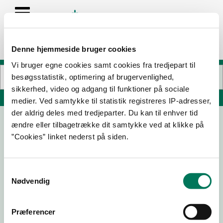
Denne hjemmeside bruger cookies
Vi bruger egne cookies samt cookies fra tredjepart til
besøgsstatistik, optimering af brugervenlighed,
sikkerhed, video og adgang til funktioner på sociale
Søg på adresse, postnummer, by, firmanavn
medier. Ved samtykke til statistik registreres IP-adresser,
der aldrig deles med tredjeparter. Du kan til enhver tid
ændre eller tilbagetrække dit samtykke ved at klikke på
Oqema ApS
”Cookies” linket nederst på siden.
Vordingborgvej 187
4682 Tureby
Samtykkevalg
Nødvendig
27-05-
26-08-
15-02-
27-11-24
Præferencer
26
25
24