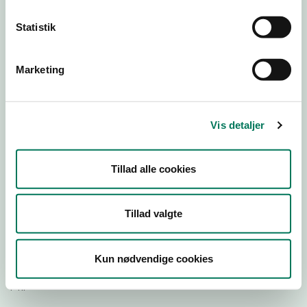
Statistik
Download Smileymærke
Marketing
Detail
Virksomhedstype
Restauranter, kantiner, takeaway, værtshuse m.fl.
Vis detaljer
Branchegruppe
DD.56.10.99 Serveringsvirksomhed - Restauranter m.v.
Tillad alle cookies
Branche
1400973
ID-nummer
Tillad valgte
43939025
CVR-nr
Kun nødvendige cookies
1029157401
P-nr