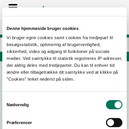
Denne hjemmeside bruger cookies
Vi bruger egne cookies samt cookies fra tredjepart til
besøgsstatistik, optimering af brugervenlighed,
sikkerhed, video og adgang til funktioner på sociale
Søg på adresse, postnummer, by, firmanavn
medier. Ved samtykke til statistik registreres IP-adresser,
der aldrig deles med tredjeparter. Du kan til enhver tid
ændre eller tilbagetrække dit samtykke ved at klikke på
Cafe Vossie
”Cookies” linket nederst på siden.
Solens Plads 31
4220 Korsør
Samtykkevalg
Nødvendig
17-04-24
17-01-24
Præferencer