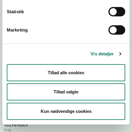
Statistik
Download
Smileymærke
Marketing
Detail
Virksomhedstype
Vis detaljer
Restauranter, kantiner, takeaway, værtshuse m.fl.
Branchegruppe
Tillad alle cookies
DD.56.10.99 Serveringsvirksomhed - Restauranter m.v.
Branche
1401842
Tillad valgte
ID-nummer
44208369
Kun nødvendige cookies
CVR-nr
1029898169
P-nr