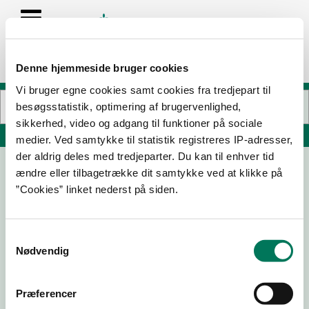
Denne hjemmeside bruger cookies
Vi bruger egne cookies samt cookies fra tredjepart til
besøgsstatistik, optimering af brugervenlighed,
sikkerhed, video og adgang til funktioner på sociale
Søg på adresse, postnummer, by, firmanavn
medier. Ved samtykke til statistik registreres IP-adresser,
der aldrig deles med tredjeparter. Du kan til enhver tid
ændre eller tilbagetrække dit samtykke ved at klikke på
Sesam ApS Klostergade 3
”Cookies” linket nederst på siden.
Klostergade 3
8000 Aarhus C
Samtykkevalg
Nødvendig
15-01-24
Præferencer