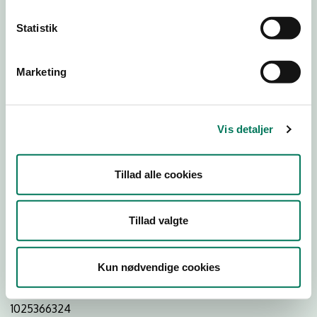
Statistik
Download Smileymærke
Marketing
Detail
Virksomhedstype
Vis detaljer
Delikatesseforretninger og takeaway uden servering
Branchegruppe
Tillad alle cookies
DD.47.20.99 Specialforretning - Delikatesse,
specialiteter m.v. med behandling
Branche
Tillad valgte
1403032
ID-nummer
Kun nødvendige cookies
41034068
CVR-nr
1025366324