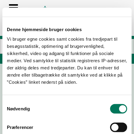
Denne hjemmeside bruger cookies
Vi bruger egne cookies samt cookies fra tredjepart til
besøgsstatistik, optimering af brugervenlighed,
sikkerhed, video og adgang til funktioner på sociale
Søg på adresse, postnummer, by, firmanavn
medier. Ved samtykke til statistik registreres IP-adresser,
der aldrig deles med tredjeparter. Du kan til enhver tid
ændre eller tilbagetrække dit samtykke ved at klikke på
Marsk Destilleriet ApS
”Cookies” linket nederst på siden.
Havnebyvej 25
6792 Rømø
Samtykkevalg
Nødvendig
16-04-
09-05-
05-09-
21-11-24
26
25
24
Præferencer