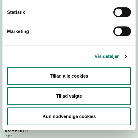
Statistik
Download
Smileymærke
Marketing
Detail
Virksomhedstype
Vis detaljer
Restauranter, kantiner, takeaway, værtshuse m.fl.
Branchegruppe
Tillad alle cookies
DD.56.10.99 Serveringsvirksomhed - Restauranter m.v.
Branche
1409624
Tillad valgte
ID-nummer
44505835
Kun nødvendige cookies
CVR-nr
1029931174
P-nr