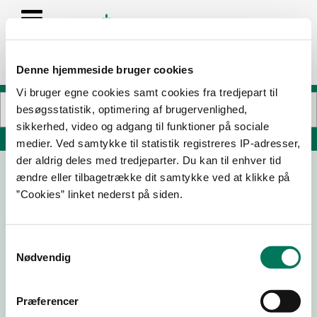
Denne hjemmeside bruger cookies
Vi bruger egne cookies samt cookies fra tredjepart til
besøgsstatistik, optimering af brugervenlighed,
sikkerhed, video og adgang til funktioner på sociale
Søg på adresse, postnummer, by, firmanavn
medier. Ved samtykke til statistik registreres IP-adresser,
der aldrig deles med tredjeparter. Du kan til enhver tid
ændre eller tilbagetrække dit samtykke ved at klikke på
Årø Vingård - Café og Butik
”Cookies” linket nederst på siden.
Aarø 210
6100 Haderslev
Samtykkevalg
Nødvendig
28-05-26
27-03-24
Præferencer