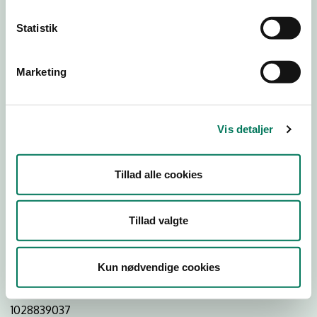
Statistik
Download
Smileymærke
Marketing
Detail
Virksomhedstype
Vis detaljer
Restauranter, kantiner, takeaway, værtshuse m.fl.
Branchegruppe
Tillad alle cookies
DD.56.10.99 Serveringsvirksomhed - Restauranter m.v.
Branche
Tillad valgte
1411796
ID-nummer
Kun nødvendige cookies
43709941
CVR-nr
1028839037