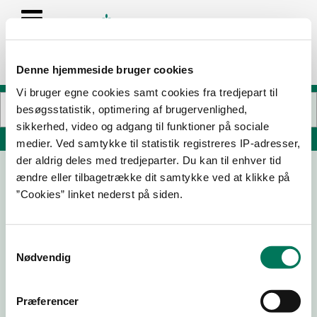
Denne hjemmeside bruger cookies
Vi bruger egne cookies samt cookies fra tredjepart til
besøgsstatistik, optimering af brugervenlighed,
sikkerhed, video og adgang til funktioner på sociale
Søg på adresse, postnummer, by, firmanavn
medier. Ved samtykke til statistik registreres IP-adresser,
der aldrig deles med tredjeparter. Du kan til enhver tid
ændre eller tilbagetrække dit samtykke ved at klikke på
De fyrretyve røvere
”Cookies” linket nederst på siden.
Louisevej 4
8220 Brabrand
Samtykkevalg
Nødvendig
15-08-
26-06-
05-11-24
24
24
Præferencer