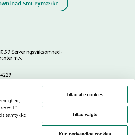
ownload Smileymærke
10.99 Serveringsvirksomhed -
ranter m.v.
24229
Tillad alle cookies
venlighed,
treres IP-
Tillad valgte
 dit samtykke
Kun nødvendige cookies