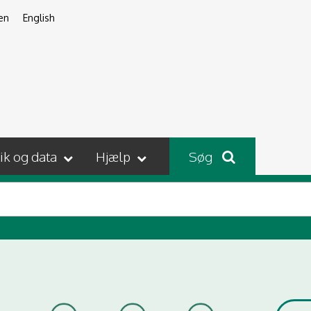
en
English
tik og data
Hjælp
Søg