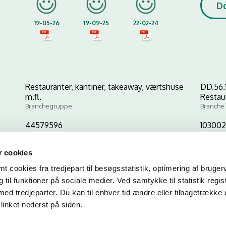
D
19-05-26
19-09-25
22-02-24
Restauranter, kantiner, takeaway, værtshuse
DD.56.
m.fl.
Restau
Branchegruppe
Branche
44579596
10300
CVR-nr
P-nr
 cookies
 cookies fra tredjepart til besøgsstatistik, optimering af bruger
Kopier link til at indsætte på virksomhedens hjemmeside
til funktioner på sociale medier. Ved samtykke til statistik regis
med tredjeparter. Du kan til enhver tid ændre eller tilbagetrække
linket nederst på siden.