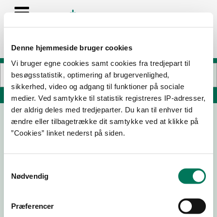
Denne hjemmeside bruger cookies
Vi bruger egne cookies samt cookies fra tredjepart til
besøgsstatistik, optimering af brugervenlighed,
sikkerhed, video og adgang til funktioner på sociale
Søg på adresse, postnummer, by, firmanavn
medier. Ved samtykke til statistik registreres IP-adresser,
der aldrig deles med tredjeparter. Du kan til enhver tid
ændre eller tilbagetrække dit samtykke ved at klikke på
Rocket Padel Randers
”Cookies” linket nederst på siden.
Haraldsvej 43
8960 Randers SØ
Samtykkevalg
Nødvendig
11-03-24
Præferencer