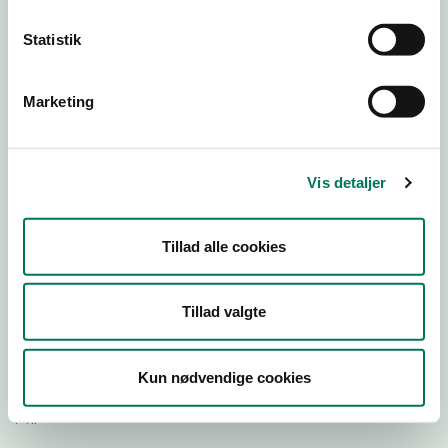
Statistik
Download Smileymærke
Marketing
Detail
Virksomhedstype
Restauranter, kantiner, takeaway, værtshuse m.fl.
Vis detaljer
Branchegruppe
DD.56.10.99 Serveringsvirksomhed - Restauranter m.v.
Tillad alle cookies
Branche
1413200
ID-nummer
Tillad valgte
43382322
CVR-nr
Kun nødvendige cookies
1028403344
P-nr