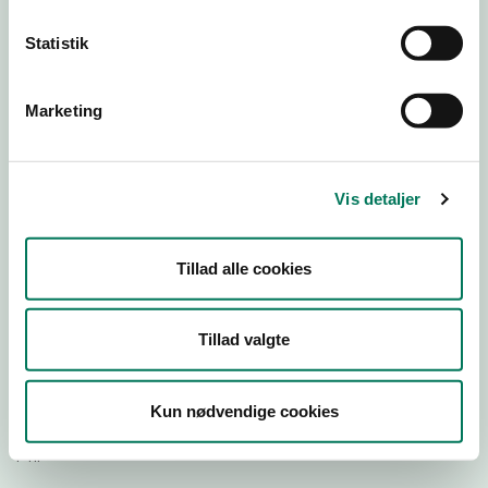
Statistik
Download Smileymærke
Marketing
Detail
Virksomhedstype
Restauranter, kantiner, takeaway, værtshuse m.fl.
Vis detaljer
Branchegruppe
DD.56.10.99 Serveringsvirksomhed - Restauranter m.v.
Tillad alle cookies
Branche
1413204
ID-nummer
Tillad valgte
42492183
CVR-nr
Kun nødvendige cookies
1027292522
P-nr