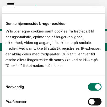
Denne hjemmeside bruger cookies
Vi bruger egne cookies samt cookies fra tredjepart til
besøgsstatistik, optimering af brugervenlighed,
sikkerhed, video og adgang til funktioner på sociale
Søg på adresse, postnummer, by, firmanavn
medier. Ved samtykke til statistik registreres IP-adresser,
der aldrig deles med tredjeparter. Du kan til enhver tid
ændre eller tilbagetrække dit samtykke ved at klikke på
Rocket Padel Viborg
”Cookies” linket nederst på siden.
Fabrikvej 16A
8800 Viborg
Samtykkevalg
Nødvendig
07-03-24
Præferencer