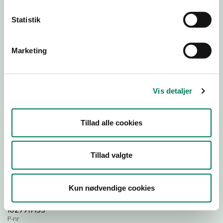
Statistik
Download Smileymærke
Marketing
Detail
Virksomhedstype
Hospitals- og institutionskøkkener
Vis detaljer
Branchegruppe
DD.56.29.00 Serveringsvirksomhed -
Tillad alle cookies
Institutionskøkkener m.v.
Branche
1415085
Tillad valgte
ID-nummer
44494884
Kun nødvendige cookies
CVR-nr
1029917155
P-nr