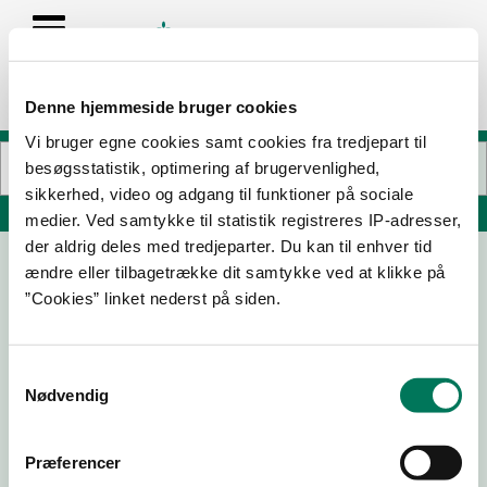
Denne hjemmeside bruger cookies
Vi bruger egne cookies samt cookies fra tredjepart til
besøgsstatistik, optimering af brugervenlighed,
sikkerhed, video og adgang til funktioner på sociale
Søg på adresse, postnummer, by, firmanavn
medier. Ved samtykke til statistik registreres IP-adresser,
der aldrig deles med tredjeparter. Du kan til enhver tid
ændre eller tilbagetrække dit samtykke ved at klikke på
Vuggestuen Bamsehuset
”Cookies” linket nederst på siden.
Kastanievej 3
9460 Brovst
Samtykkevalg
Nødvendig
06-01-26
19-03-24
Præferencer