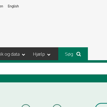
en
English
tik og data
Hjælp
Søg