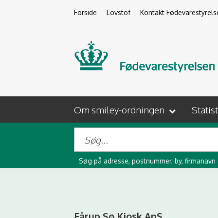
Forside
Lovstof
Kontakt Fødevarestyrels
Om smiley-ordningen
Statis
Søg på adresse, postnummer, by, firmanavn
Fårup Sø Kiosk ApS