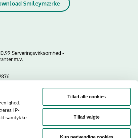
ownload Smileymærke
10.99 Serveringsvirksomhed -
ranter m.v.
2876
Tillad alle cookies
venlighed,
treres IP-
Tillad valgte
 dit samtykke
Kun nødvendige cookies