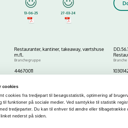
D
13-06-25
27-03-24
Restauranter, kantiner, takeaway, værtshuse
DD.56.
m.fl.
Restau
Branchegruppe
Branche
44670011
103014
CVR-nr
P-nr
 cookies
 cookies fra tredjepart til besøgsstatistik, optimering af bruger
Kopier link til at indsætte på virksomhedens hjemmeside
til funktioner på sociale medier. Ved samtykke til statistik regis
med tredjeparter. Du kan til enhver tid ændre eller tilbagetrække
linket nederst på siden.