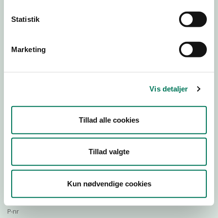
Statistik
Download Smileymærke
Marketing
Detail
Virksomhedstype
Vis detaljer
Restauranter, kantiner, takeaway, værtshuse m.fl.
Branchegruppe
Tillad alle cookies
DD.56.10.99 Serveringsvirksomhed - Restauranter m.v.
Branche
1417280
Tillad valgte
ID-nummer
44243962
Kun nødvendige cookies
CVR-nr
1029561229
P-nr