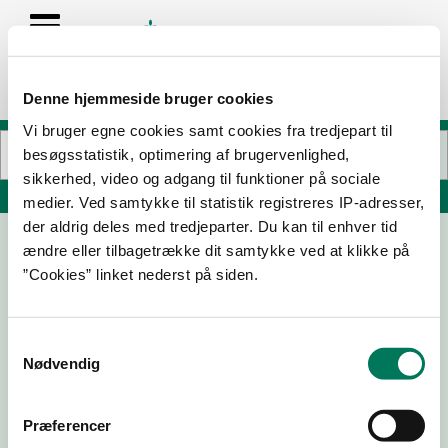
Denne hjemmeside bruger cookies
Vi bruger egne cookies samt cookies fra tredjepart til
besøgsstatistik, optimering af brugervenlighed,
sikkerhed, video og adgang til funktioner på sociale
Søg på adresse, postnummer, by, firmanavn
medier. Ved samtykke til statistik registreres IP-adresser,
der aldrig deles med tredjeparter. Du kan til enhver tid
ændre eller tilbagetrække dit samtykke ved at klikke på
Ankyra's Deep-Pan ApS
”Cookies” linket nederst på siden.
Gl Guldagervej 11
6710 Esbjerg V
Samtykkevalg
Nødvendig
11-06-
20-10-
29-04-
26
25
24
Præferencer