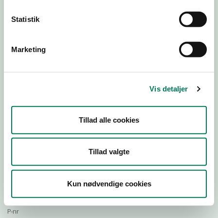
Statistik
Download Smileymærke
Marketing
Detail
Virksomhedstype
Vis detaljer
Restauranter, kantiner, takeaway, værtshuse m.fl.
Branchegruppe
Tillad alle cookies
DD.56.10.99 Serveringsvirksomhed - Restauranter m.v.
Branche
1417441
Tillad valgte
ID-nummer
44236966
Kun nødvendige cookies
CVR-nr
1029562624
P-nr