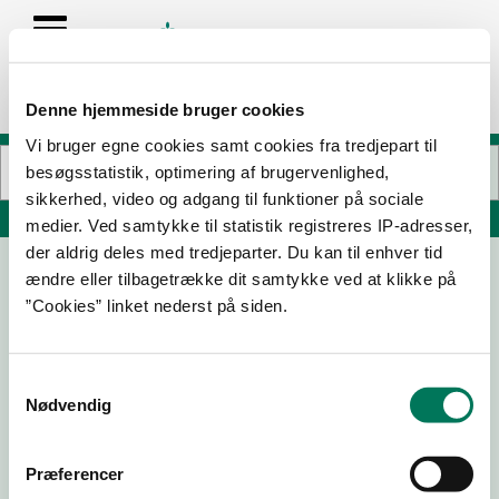
Denne hjemmeside bruger cookies
Vi bruger egne cookies samt cookies fra tredjepart til
besøgsstatistik, optimering af brugervenlighed,
sikkerhed, video og adgang til funktioner på sociale
Søg på adresse, postnummer, by, firmanavn
medier. Ved samtykke til statistik registreres IP-adresser,
der aldrig deles med tredjeparter. Du kan til enhver tid
ændre eller tilbagetrække dit samtykke ved at klikke på
Kohistan - Afghan Food
”Cookies” linket nederst på siden.
Bispebjerg Torv 2 st
2400 København NV
Samtykkevalg
Nødvendig
27-01-
21-05-
24-04-
18-03-
26
25
25
25
Præferencer