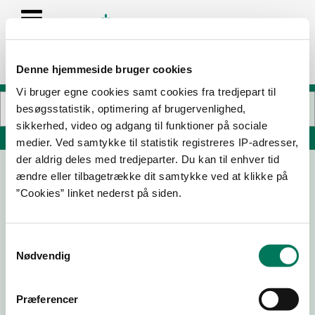
Denne hjemmeside bruger cookies
Vi bruger egne cookies samt cookies fra tredjepart til
besøgsstatistik, optimering af brugervenlighed,
sikkerhed, video og adgang til funktioner på sociale
Søg på adresse, postnummer, by, firmanavn
medier. Ved samtykke til statistik registreres IP-adresser,
der aldrig deles med tredjeparter. Du kan til enhver tid
ændre eller tilbagetrække dit samtykke ved at klikke på
”Cookies” linket nederst på siden.
Samtykkevalg
Nødvendig
Download
Smileymærke
Præferencer