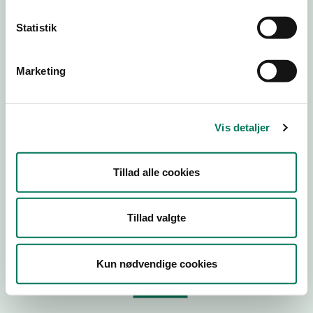
Statistik
Virksomhedstype
Branchegruppe
Marketing
Branche
ID-nummer
Vis detaljer
CVR-nr
P-nr
Tillad alle cookies
Tilføj smiley til dit website
Tillad valgte
Kopier link til at indsætte på virksomhedens hjemmeside
Kun nødvendige cookies