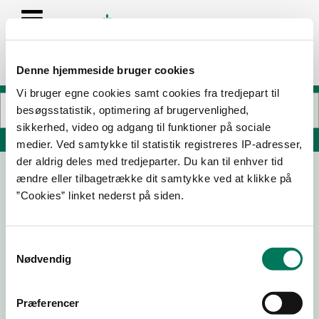
Denne hjemmeside bruger cookies
Vi bruger egne cookies samt cookies fra tredjepart til
besøgsstatistik, optimering af brugervenlighed,
sikkerhed, video og adgang til funktioner på sociale
Søg på adresse, postnummer, by, firmanavn
medier. Ved samtykke til statistik registreres IP-adresser,
der aldrig deles med tredjeparter. Du kan til enhver tid
ændre eller tilbagetrække dit samtykke ved at klikke på
Det Franske Hjørne ApS
”Cookies” linket nederst på siden.
Skovlundvej 12
8541 Skødstrup
Samtykkevalg
Nødvendig
19-05-
22-08-
03-06-
11-11-25
26
25
24
Præferencer