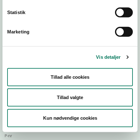
Statistik
Download Smileymærke
Marketing
Detail
Virksomhedstype
Vis detaljer
Restauranter, kantiner, takeaway, værtshuse m.fl.
Branchegruppe
Tillad alle cookies
DD.56.10.99 Serveringsvirksomhed - Restauranter m.v.
Branche
1428323
Tillad valgte
ID-nummer
44088711
Kun nødvendige cookies
CVR-nr
1029356005
P-nr