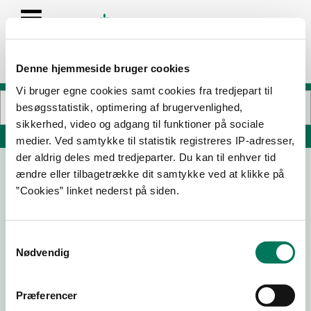
Denne hjemmeside bruger cookies
Vi bruger egne cookies samt cookies fra tredjepart til
besøgsstatistik, optimering af brugervenlighed,
sikkerhed, video og adgang til funktioner på sociale
Søg på adresse, postnummer, by, firmanavn
medier. Ved samtykke til statistik registreres IP-adresser,
der aldrig deles med tredjeparter. Du kan til enhver tid
ændre eller tilbagetrække dit samtykke ved at klikke på
Bryghuset Møn ApS
”Cookies” linket nederst på siden.
Kostervej 35A
4780 Stege
Samtykkevalg
Nødvendig
06-01-
18-06-
27-08-
18-10-23
Præferencer
26
25
24