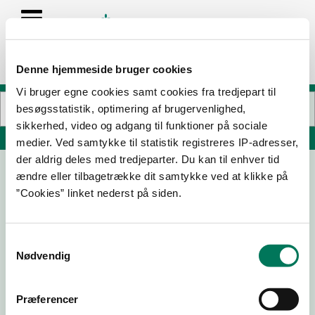
Denne hjemmeside bruger cookies
Vi bruger egne cookies samt cookies fra tredjepart til
besøgsstatistik, optimering af brugervenlighed,
sikkerhed, video og adgang til funktioner på sociale
Søg på adresse, postnummer, by, firmanavn
medier. Ved samtykke til statistik registreres IP-adresser,
der aldrig deles med tredjeparter. Du kan til enhver tid
ændre eller tilbagetrække dit samtykke ved at klikke på
”Cookies” linket nederst på siden.
Samtykkevalg
Nødvendig
Download
Smileymærke
Præferencer