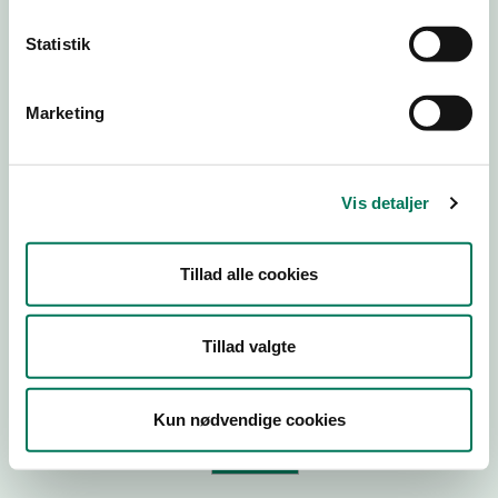
Statistik
Virksomhedstype
Branchegruppe
Marketing
Branche
ID-nummer
Vis detaljer
CVR-nr
P-nr
Tillad alle cookies
Tilføj smiley til dit website
Tillad valgte
Kopier link til at indsætte på virksomhedens hjemmeside
Kun nødvendige cookies