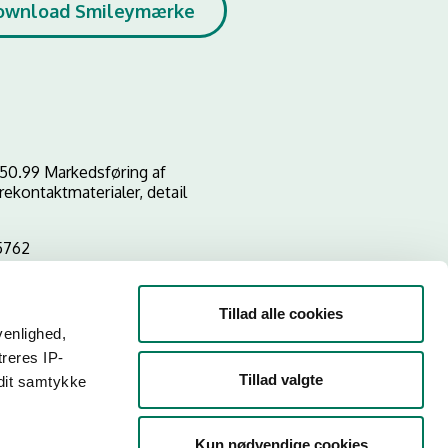
ownload Smileymærke
50.99 Markedsføring af
ekontaktmaterialer, detail
5762
Tillad alle cookies
venlighed,
treres IP-
Tillad valgte
 dit samtykke
Kun nødvendige cookies