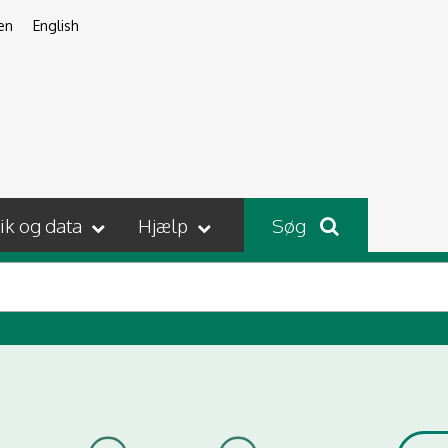
en
English
tik og data
Hjælp
Søg