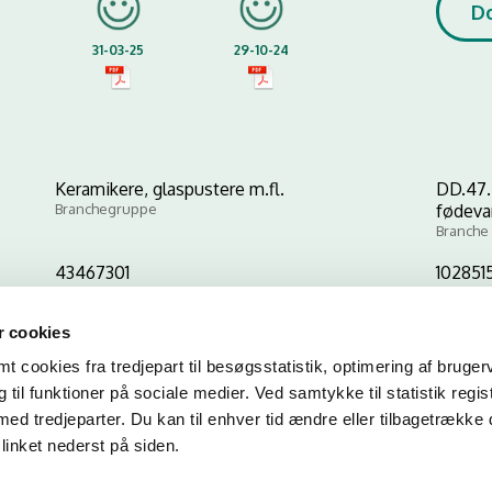
D
31-03-25
29-10-24
Keramikere, glaspustere m.fl.
DD.47.
Branchegruppe
fødevar
Branche
43467301
102851
CVR-nr
P-nr
 cookies
 cookies fra tredjepart til besøgsstatistik, optimering af bruger
Kopier link til at indsætte på virksomhedens hjemmeside
til funktioner på sociale medier. Ved samtykke til statistik regis
med tredjeparter. Du kan til enhver tid ændre eller tilbagetrække
linket nederst på siden.