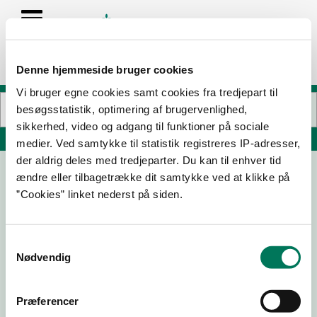
Denne hjemmeside bruger cookies
Vi bruger egne cookies samt cookies fra tredjepart til
besøgsstatistik, optimering af brugervenlighed,
sikkerhed, video og adgang til funktioner på sociale
Søg på adresse, postnummer, by, firmanavn
medier. Ved samtykke til statistik registreres IP-adresser,
der aldrig deles med tredjeparter. Du kan til enhver tid
ændre eller tilbagetrække dit samtykke ved at klikke på
FREUNDE KIOSK
”Cookies” linket nederst på siden.
Herregårdsvej 46
4000 Roskilde
Samtykkevalg
Nødvendig
19-08-24
Præferencer