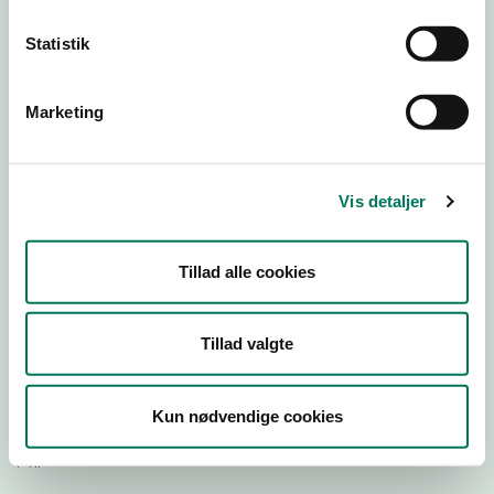
Statistik
Download Smileymærke
Marketing
Detail
Virksomhedstype
Restauranter, kantiner, takeaway, værtshuse m.fl.
Vis detaljer
Branchegruppe
DD.56.10.99 Serveringsvirksomhed - Restauranter m.v.
Tillad alle cookies
Branche
1443569
ID-nummer
Tillad valgte
36044055
CVR-nr
Kun nødvendige cookies
1030446611
P-nr