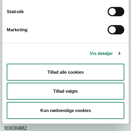
Statistik
Download
Smileymærke
Marketing
Detail
Virksomhedstype
Vis detaljer
Restauranter, kantiner, takeaway, værtshuse m.fl.
Branchegruppe
Tillad alle cookies
DD.56.10.99 Serveringsvirksomhed - Restauranter m.v.
Branche
Tillad valgte
1444677
ID-nummer
Kun nødvendige cookies
44798441
CVR-nr
1030314812