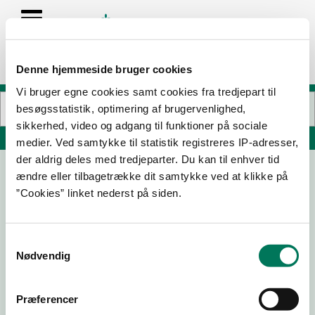
Denne hjemmeside bruger cookies
Vi bruger egne cookies samt cookies fra tredjepart til
besøgsstatistik, optimering af brugervenlighed,
sikkerhed, video og adgang til funktioner på sociale
Søg på adresse, postnummer, by, firmanavn
medier. Ved samtykke til statistik registreres IP-adresser,
der aldrig deles med tredjeparter. Du kan til enhver tid
ændre eller tilbagetrække dit samtykke ved at klikke på
The Greek ApS
”Cookies” linket nederst på siden.
Godthåbsvej 26
2000 Frederiksberg
Samtykkevalg
Nødvendig
13-02-
14-08-
07-11-25
16-10-25
26
24
Præferencer