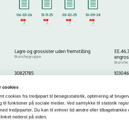
06-03-26
13-11-25
03-02-25
10-09-24
Lagre og grossister uden fremstilling
EE.46.3
Branchegruppe
engros
Branche
30821785
103046
CVR-nr
P-nr
 cookies
 cookies fra tredjepart til besøgsstatistik, optimering af bruger
Kopier link til at indsætte på virksomhedens hjemmeside
til funktioner på sociale medier. Ved samtykke til statistik regis
med tredjeparter. Du kan til enhver tid ændre eller tilbagetrække
linket nederst på siden.