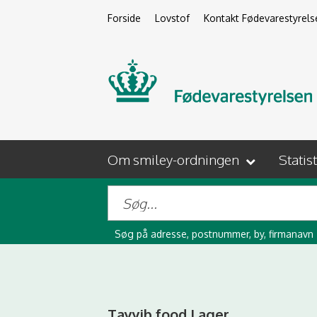
Forside
Lovstof
Kontakt Fødevarestyrels
Om smiley-ordningen
Statis
Søg på adresse, postnummer, by, firmanavn
Tayyib food Lager