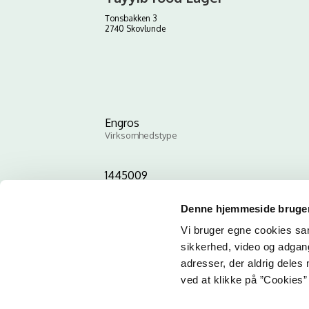
Tonsbakken 3
2740 Skovlunde
Engros
Virksomhedstype
1445009
ID-nummer
Denne hjemmeside bruger
Vi bruger egne cookies samt
sikkerhed, video og adgang 
adresser, der aldrig deles 
ved at klikke på ”Cookies” 