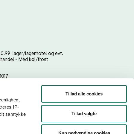
0.99 Lager/lagerhotel og evt.
handel - Med køl/frost
1017
Tillad alle cookies
venlighed,
treres IP-
Tillad valgte
 dit samtykke
Kun nødvendige cookies