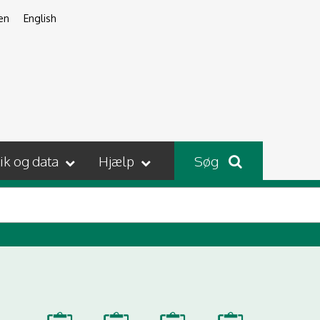
en
English
tik og data
Hjælp
Søg