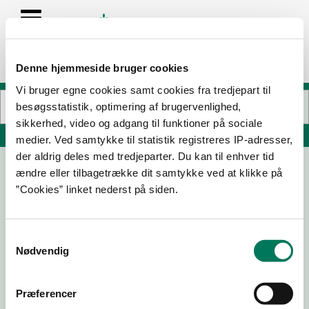
Denne hjemmeside bruger cookies
Vi bruger egne cookies samt cookies fra tredjepart til
besøgsstatistik, optimering af brugervenlighed,
sikkerhed, video og adgang til funktioner på sociale
Søg på adresse, postnummer, by, firmanavn
medier. Ved samtykke til statistik registreres IP-adresser,
der aldrig deles med tredjeparter. Du kan til enhver tid
ændre eller tilbagetrække dit samtykke ved at klikke på
The South Indian
”Cookies” linket nederst på siden.
Vesterbrogade 38 1
1620 København V
Samtykkevalg
Nødvendig
17-07-
10-10-25
11-12-24
11-07-24
25
Præferencer