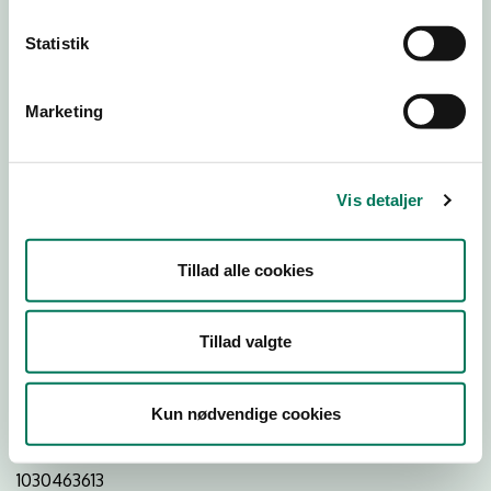
Statistik
Download
Smileymærke
Marketing
Detail
Virksomhedstype
Vis detaljer
Restauranter, kantiner, takeaway, værtshuse m.fl.
Branchegruppe
Tillad alle cookies
DD.56.10.99 Serveringsvirksomhed - Restauranter m.v.
Branche
Tillad valgte
1445152
ID-nummer
Kun nødvendige cookies
44092883
CVR-nr
1030463613