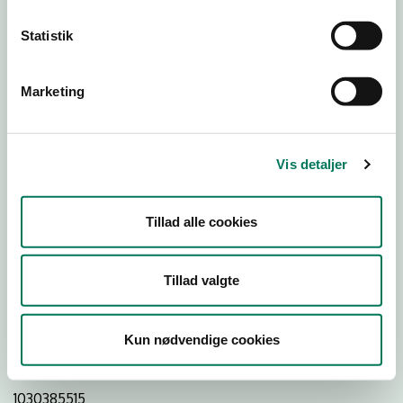
Statistik
Download
Smileymærke
Marketing
Detail
Virksomhedstype
Vis detaljer
Dagligvareforretninger
Branchegruppe
Tillad alle cookies
DD.47.10.99 Dagligvareforretning uden/med begrænset
behandling
Branche
Tillad valgte
1451284
ID-nummer
Kun nødvendige cookies
28504462
CVR-nr
1030385515