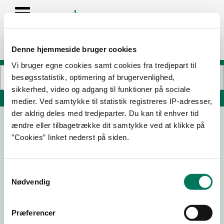
Denne hjemmeside bruger cookies
Vi bruger egne cookies samt cookies fra tredjepart til
besøgsstatistik, optimering af brugervenlighed,
sikkerhed, video og adgang til funktioner på sociale
Søg på adresse, postnummer, by, firmanavn
medier. Ved samtykke til statistik registreres IP-adresser,
der aldrig deles med tredjeparter. Du kan til enhver tid
ændre eller tilbagetrække dit samtykke ved at klikke på
Farumhus A/S - Skovlunde
”Cookies” linket nederst på siden.
Torvestrædet 26
2740 Skovlunde
Samtykkevalg
Nødvendig
29-08-24
Præferencer