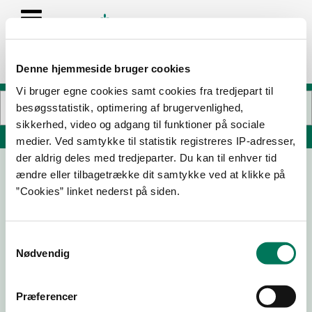
Denne hjemmeside bruger cookies
Vi bruger egne cookies samt cookies fra tredjepart til
besøgsstatistik, optimering af brugervenlighed,
sikkerhed, video og adgang til funktioner på sociale
Søg på adresse, postnummer, by, firmanavn
medier. Ved samtykke til statistik registreres IP-adresser,
der aldrig deles med tredjeparter. Du kan til enhver tid
ændre eller tilbagetrække dit samtykke ved at klikke på
Per Bo Butik
”Cookies” linket nederst på siden.
Amager Landevej 233
2770 Kastrup
Samtykkevalg
Nødvendig
Præferencer