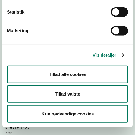
Statistik
Download
Smileymærke
Marketing
Detail
Virksomhedstype
Vis detaljer
Restauranter, kantiner, takeaway, værtshuse m.fl.
Branchegruppe
Tillad alle cookies
DD.56.10.99 Serveringsvirksomhed - Restauranter m.v.
Branche
1458414
Tillad valgte
ID-nummer
28513801
Kun nødvendige cookies
CVR-nr
1030785327
P-nr