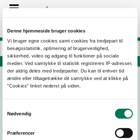
Denne hjemmeside bruger cookies
Vi bruger egne cookies samt cookies fra tredjepart til
besøgsstatistik, optimering af brugervenlighed,
sikkerhed, video og adgang til funktioner på sociale
Søg på adresse, postnummer, by, firmanavn
medier. Ved samtykke til statistik registreres IP-adresser,
der aldrig deles med tredjeparter. Du kan til enhver tid
ændre eller tilbagetrække dit samtykke ved at klikke på
Simply Cooking A/S - Clever A/S
”Cookies” linket nederst på siden.
Støberigade 14
2450 København SV
Samtykkevalg
Nødvendig
10-10-25
13-11-24
Præferencer