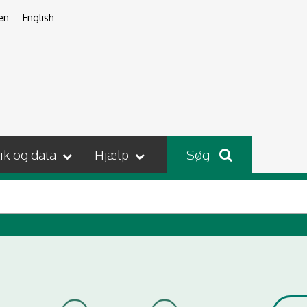
en
English
tik og data
Hjælp
Søg