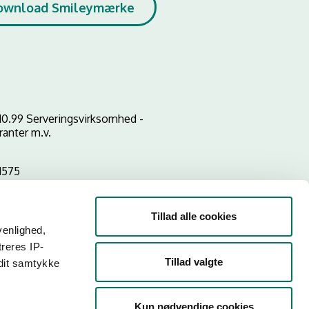
ownload Smileymærke
10.99 Serveringsvirksomhed -
ranter m.v.
1575
Tillad alle cookies
venlighed,
treres IP-
Tillad valgte
 dit samtykke
Kun nødvendige cookies