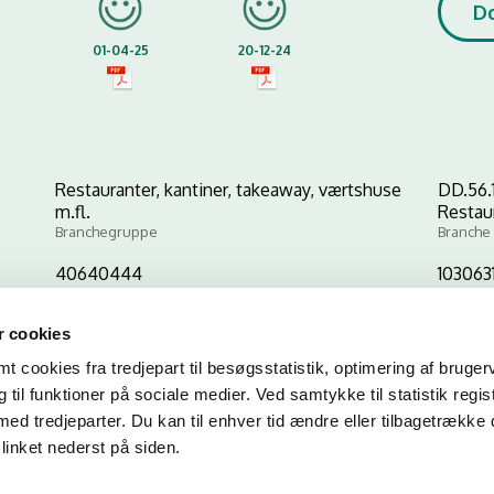
D
01-04-25
20-12-24
Restauranter, kantiner, takeaway, værtshuse
DD.56.
m.fl.
Restau
Branchegruppe
Branche
40640444
103063
CVR-nr
P-nr
 cookies
 cookies fra tredjepart til besøgsstatistik, optimering af bruger
Kopier link til at indsætte på virksomhedens hjemmeside
til funktioner på sociale medier. Ved samtykke til statistik regis
med tredjeparter. Du kan til enhver tid ændre eller tilbagetrække
linket nederst på siden.