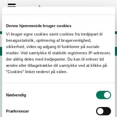
Denne hjemmeside bruger cookies
Vi bruger egne cookies samt cookies fra tredjepart til
besøgsstatistik, optimering af brugervenlighed,
sikkerhed, video og adgang til funktioner på sociale
Søg på adresse, postnummer, by, firmanavn
medier. Ved samtykke til statistik registreres IP-adresser,
der aldrig deles med tredjeparter. Du kan til enhver tid
ændre eller tilbagetrække dit samtykke ved at klikke på
rRebel Coffee Works A/S
”Cookies” linket nederst på siden.
Prags Boulevard 49B 2.
2300 København S
Samtykkevalg
Nødvendig
20-02-25
02-12-24
Præferencer