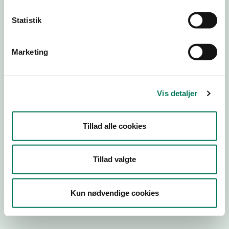
Statistik
Engros
Virksomhedstype
Marketing
Emballagevirksomheder m.fl.
Branchegruppe
Vis detaljer
EE.46.40.99 Markedsføring af
fødevarekontaktmaterialer, engros
Branche
Tillad alle cookies
1461055
ID-nummer
Tillad valgte
36937130
CVR-nr
1020519505
Kun nødvendige cookies
P-nr