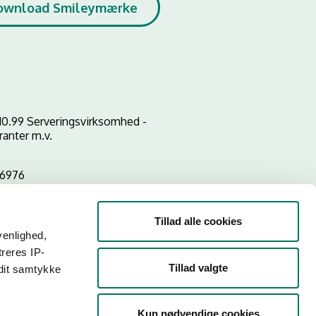
ownload Smileymærke
10.99 Serveringsvirksomhed -
ranter m.v.
56976
Tillad alle cookies
venlighed,
treres IP-
Tillad valgte
 dit samtykke
Kun nødvendige cookies