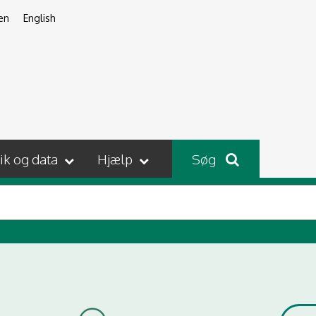
en
English
tik og data
Hjælp
Søg