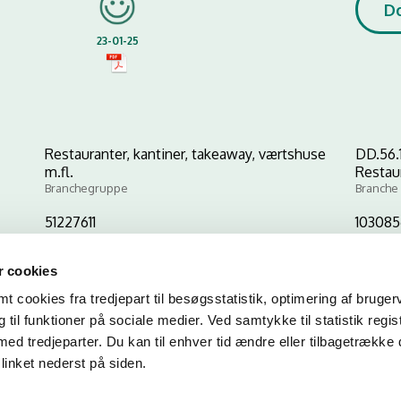
D
23-01-25
Restauranter, kantiner, takeaway, værtshuse
DD.56.
m.fl.
Restau
Branchegruppe
Branche
51227611
10308
CVR-nr
P-nr
 cookies
 cookies fra tredjepart til besøgsstatistik, optimering af bruger
Kopier link til at indsætte på virksomhedens hjemmeside
til funktioner på sociale medier. Ved samtykke til statistik regis
med tredjeparter. Du kan til enhver tid ændre eller tilbagetrække
linket nederst på siden.