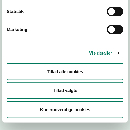
Statistik
Engros
Marketing
Virksomhedstype
Fremstilling af kødprodukter
Branchegruppe
Vis detaljer
EB.10.10.13 Fremstilling af animalske produkter - Kød
Branche
Tillad alle cookies
1476792
ID-nummer
11794548
Tillad valgte
CVR-nr
1031114531
Kun nødvendige cookies
P-nr