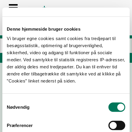
Denne hjemmeside bruger cookies
Vi bruger egne cookies samt cookies fra tredjepart til
besøgsstatistik, optimering af brugervenlighed,
sikkerhed, video og adgang til funktioner på sociale
Søg på adresse, postnummer, by, firmanavn
medier. Ved samtykke til statistik registreres IP-adresser,
der aldrig deles med tredjeparter. Du kan til enhver tid
ændre eller tilbagetrække dit samtykke ved at klikke på
Cater Food A/S
”Cookies” linket nederst på siden.
Europavej 22
7430 Ikast
Samtykkevalg
Nødvendig
05-08-
30-06-
15-06-
29-01-
Præferencer
26
26
26
26