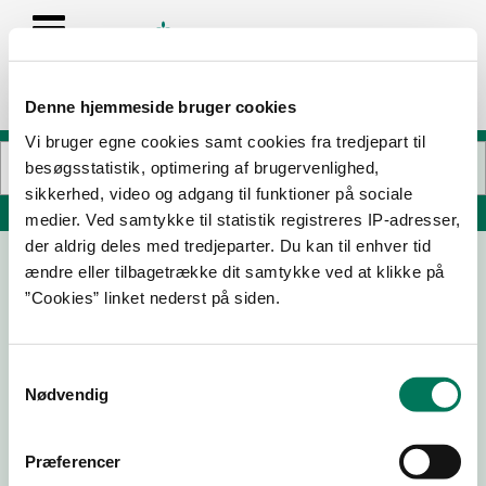
Denne hjemmeside bruger cookies
Vi bruger egne cookies samt cookies fra tredjepart til
besøgsstatistik, optimering af brugervenlighed,
sikkerhed, video og adgang til funktioner på sociale
Søg på adresse, postnummer, by, firmanavn
medier. Ved samtykke til statistik registreres IP-adresser,
der aldrig deles med tredjeparter. Du kan til enhver tid
ændre eller tilbagetrække dit samtykke ved at klikke på
EFI A/S Kosttilskud
”Cookies” linket nederst på siden.
Lyngbyvej 20 3
2100 København Ø
Samtykkevalg
Nødvendig
08-09-25
Præferencer