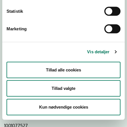
Statistik
Download
Smileymærke
Marketing
Detail
Virksomhedstype
Vis detaljer
Dagligvareforretninger
Branchegruppe
Tillad alle cookies
DD.47.10.99 Dagligvareforretning uden/med begrænset
behandling
Branche
Tillad valgte
1477745
ID-nummer
Kun nødvendige cookies
16313939
CVR-nr
1001077527