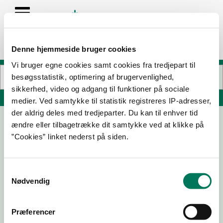
Denne hjemmeside bruger cookies
Vi bruger egne cookies samt cookies fra tredjepart til
besøgsstatistik, optimering af brugervenlighed,
sikkerhed, video og adgang til funktioner på sociale
Søg på adresse, postnummer, by, firmanavn
medier. Ved samtykke til statistik registreres IP-adresser,
der aldrig deles med tredjeparter. Du kan til enhver tid
ændre eller tilbagetrække dit samtykke ved at klikke på
Partypoint / Ølmanden.dk
”Cookies” linket nederst på siden.
Energivej 15
8860 Ulstrup
Samtykkevalg
Nødvendig
25-07-
29-04-
18-11-25
Præferencer
25
25