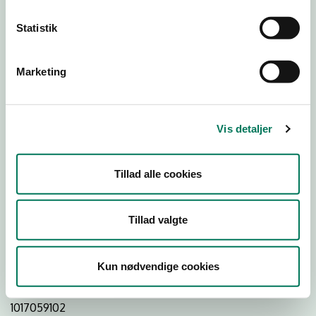
Statistik
Download Smileymærke
Marketing
Detail
Virksomhedstype
Vis detaljer
Dagligvareforretninger
Branchegruppe
Tillad alle cookies
DD.47.10.99 Dagligvareforretning uden/med begrænset
behandling
Branche
Tillad valgte
1478246
ID-nummer
Kun nødvendige cookies
33869576
CVR-nr
1017059102