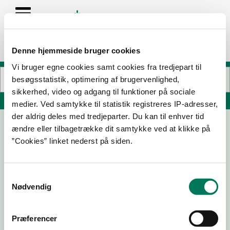
Denne hjemmeside bruger cookies
Vi bruger egne cookies samt cookies fra tredjepart til
besøgsstatistik, optimering af brugervenlighed,
sikkerhed, video og adgang til funktioner på sociale
Søg på adresse, postnummer, by, firmanavn
medier. Ved samtykke til statistik registreres IP-adresser,
der aldrig deles med tredjeparter. Du kan til enhver tid
ændre eller tilbagetrække dit samtykke ved at klikke på
REMA 1000
”Cookies” linket nederst på siden.
Hjørringvej 37
9900 Frederikshavn
Samtykkevalg
Nødvendig
19-05-
30-09-
15-05-
12-11-25
26
25
25
Præferencer