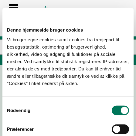
Denne hjemmeside bruger cookies
Vi bruger egne cookies samt cookies fra tredjepart til
besøgsstatistik, optimering af brugervenlighed,
sikkerhed, video og adgang til funktioner på sociale
Søg på adresse, postnummer, by, firmanavn
medier. Ved samtykke til statistik registreres IP-adresser,
der aldrig deles med tredjeparter. Du kan til enhver tid
ændre eller tilbagetrække dit samtykke ved at klikke på
Værftet - Anker´s Restaurant
”Cookies” linket nederst på siden.
Marinavej 1
6320 Egernsund
Samtykkevalg
Nødvendig
23-04-
24-09-
15-05-
16-10-25
26
25
25
Præferencer