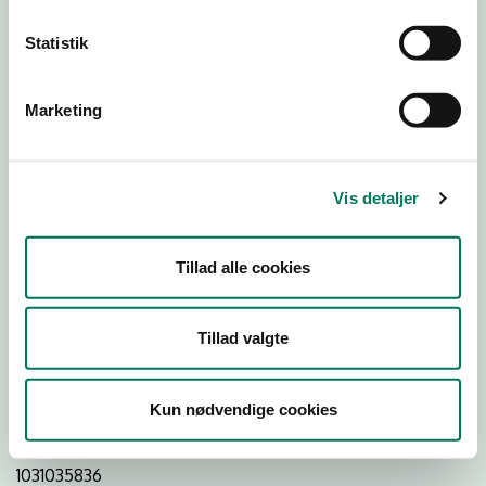
Statistik
Download
Smileymærke
Marketing
Detail
Virksomhedstype
Vis detaljer
Restauranter, kantiner, takeaway, værtshuse m.fl.
Branchegruppe
Tillad alle cookies
DD.56.10.99 Serveringsvirksomhed - Restauranter m.v.
Branche
Tillad valgte
1480553
ID-nummer
Kun nødvendige cookies
45367649
CVR-nr
1031035836