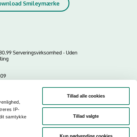
ownload Smileymærke
30.99 Serveringsvirksomhed - Uden
ling
109
Tillad alle cookies
venlighed,
treres IP-
Tillad valgte
 dit samtykke
Kun nødvendige cookies