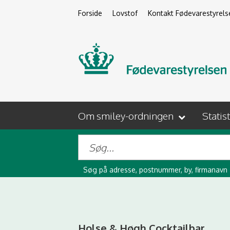
Forside
Lovstof
Kontakt Fødevarestyrels
Om smiley-ordningen
Statis
Søg på adresse, postnummer, by, firmanavn
Holse & Høgh Cocktailbar