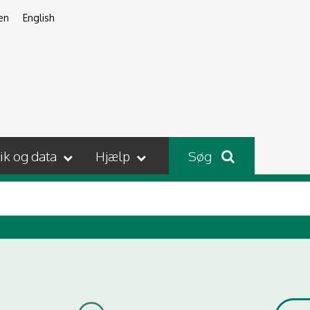
en
English
tik og data
Hjælp
Søg