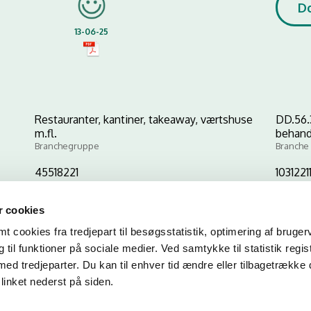
D
13-06-25
Restauranter, kantiner, takeaway, værtshuse
DD.56.
m.fl.
behand
Branchegruppe
Branche
45518221
1031221
CVR-nr
P-nr
 cookies
 cookies fra tredjepart til besøgsstatistik, optimering af bruger
Kopier link til at indsætte på virksomhedens hjemmeside
til funktioner på sociale medier. Ved samtykke til statistik regis
med tredjeparter. Du kan til enhver tid ændre eller tilbagetrække
linket nederst på siden.