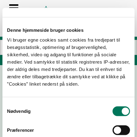
Denne hjemmeside bruger cookies
Vi bruger egne cookies samt cookies fra tredjepart til
besøgsstatistik, optimering af brugervenlighed,
sikkerhed, video og adgang til funktioner på sociale
Søg på adresse, postnummer, by, firmanavn
medier. Ved samtykke til statistik registreres IP-adresser,
der aldrig deles med tredjeparter. Du kan til enhver tid
ændre eller tilbagetrække dit samtykke ved at klikke på
Coffea Sentio ApS
”Cookies” linket nederst på siden.
Søndertorv 2 st
7100 Vejle
Samtykkevalg
Nødvendig
29-07-
30-06-
10-10-25
25
25
Præferencer