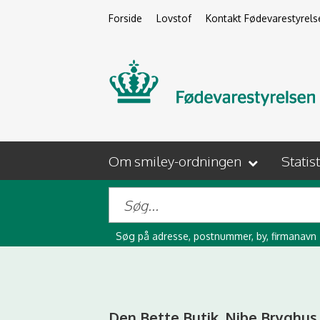
Forside
Lovstof
Kontakt Fødevarestyrels
Om smiley-ordningen
Statis
Søg på adresse, postnummer, by, firmanavn
Den Bette Butik .Nibe Bryghus