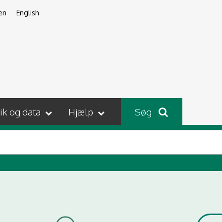
en
English
tik og data
Hjælp
Søg