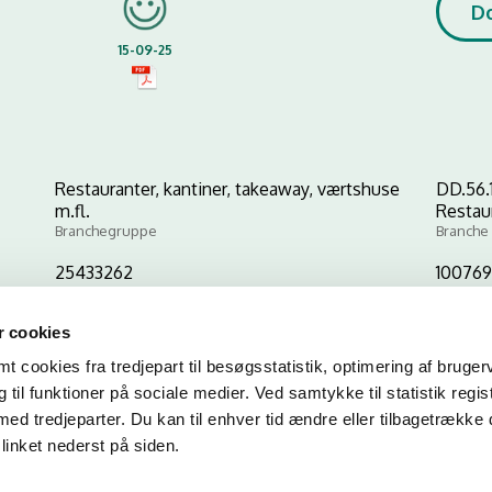
D
15-09-25
Restauranter, kantiner, takeaway, værtshuse
DD.56.
m.fl.
Restau
Branchegruppe
Branche
25433262
10076
CVR-nr
P-nr
 cookies
 cookies fra tredjepart til besøgsstatistik, optimering af bruger
Kopier link til at indsætte på virksomhedens hjemmeside
til funktioner på sociale medier. Ved samtykke til statistik regis
med tredjeparter. Du kan til enhver tid ændre eller tilbagetrække
linket nederst på siden.