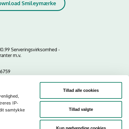
ownload Smileymærke
10.99 Serveringsvirksomhed -
ranter m.v.
96759
Tillad alle cookies
venlighed,
treres IP-
Tillad valgte
 dit samtykke
Kun nødvendige cookies