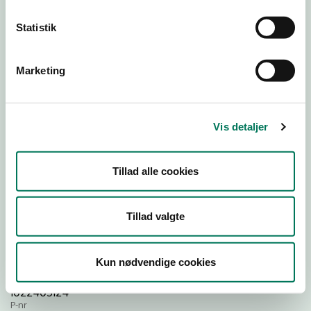
Statistik
Download Smileymærke
Marketing
Detail
Virksomhedstype
Dagligvareforretninger
Vis detaljer
Branchegruppe
DD.47.10.99 Dagligvareforretning uden/med begrænset
Tillad alle cookies
behandling
Branche
1490243
Tillad valgte
ID-nummer
38608061
Kun nødvendige cookies
CVR-nr
1022405124
P-nr