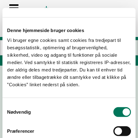
Denne hjemmeside bruger cookies
Vi bruger egne cookies samt cookies fra tredjepart til
besøgsstatistik, optimering af brugervenlighed,
sikkerhed, video og adgang til funktioner på sociale
Søg på adresse, postnummer, by, firmanavn
medier. Ved samtykke til statistik registreres IP-adresser,
der aldrig deles med tredjeparter. Du kan til enhver tid
ændre eller tilbagetrække dit samtykke ved at klikke på
One bar group ApS
”Cookies” linket nederst på siden.
Rørvangsvej 49
4300 Holbæk
Samtykkevalg
Nødvendig
18-08-25
Præferencer