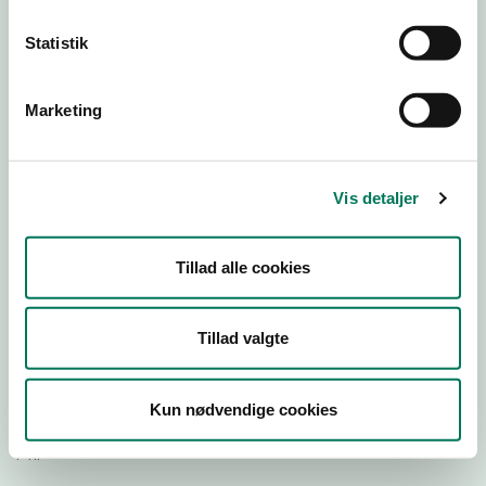
Statistik
Download Smileymærke
Marketing
Detail
Virksomhedstype
Restauranter, kantiner, takeaway, værtshuse m.fl.
Vis detaljer
Branchegruppe
DD.56.10.99 Serveringsvirksomhed - Restauranter m.v.
Tillad alle cookies
Branche
1514415
ID-nummer
Tillad valgte
44754614
CVR-nr
Kun nødvendige cookies
1032034922
P-nr