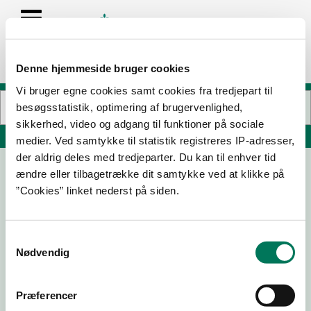
Denne hjemmeside bruger cookies
Vi bruger egne cookies samt cookies fra tredjepart til
besøgsstatistik, optimering af brugervenlighed,
sikkerhed, video og adgang til funktioner på sociale
Søg på adresse, postnummer, by, firmanavn
medier. Ved samtykke til statistik registreres IP-adresser,
der aldrig deles med tredjeparter. Du kan til enhver tid
ændre eller tilbagetrække dit samtykke ved at klikke på
Cafe Vivaldi Helsingør
”Cookies” linket nederst på siden.
Stengade 9
3000 Helsingør
Samtykkevalg
Nødvendig
29-01-26
Præferencer