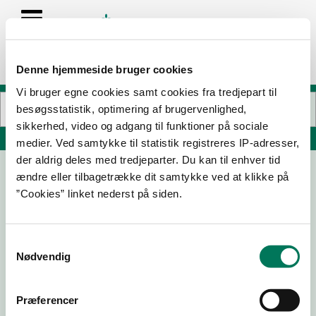
Denne hjemmeside bruger cookies
Vi bruger egne cookies samt cookies fra tredjepart til
besøgsstatistik, optimering af brugervenlighed,
sikkerhed, video og adgang til funktioner på sociale
Søg på adresse, postnummer, by, firmanavn
medier. Ved samtykke til statistik registreres IP-adresser,
der aldrig deles med tredjeparter. Du kan til enhver tid
ændre eller tilbagetrække dit samtykke ved at klikke på
Costa Smeralda Pizzeria ApS
”Cookies” linket nederst på siden.
Strandvejen 323
2920 Charlottenlund
Samtykkevalg
Nødvendig
03-02-26
Præferencer