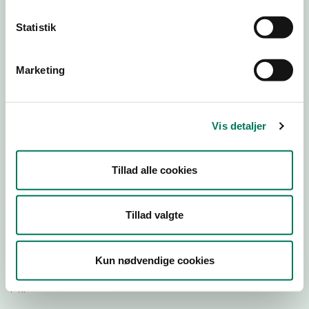
Statistik
Download Smileymærke
Marketing
Detail
Virksomhedstype
Restauranter, kantiner, takeaway, værtshuse m.fl.
Vis detaljer
Branchegruppe
DD.56.10.99 Serveringsvirksomhed - Restauranter m.v.
Tillad alle cookies
Branche
1514521
ID-nummer
Tillad valgte
37388327
CVR-nr
Kun nødvendige cookies
1021080647
P-nr